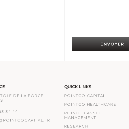
ENVOYER
CE
QUICK LINKS
ATOLE DE LA FORGE
POINTCO CAPITAL
IS
POINTCO HEALTHCARE
 43 34 44
POINTCO ASSET
MANAGEMENT
@POINTCOCAPITAL.FR
RESEARCH