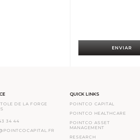
ENVIAR
CE
QUICK LINKS
ATOLE DE LA FORGE
POINTCO CAPITAL
IS
POINTCO HEALTHCARE
 43 34 44
POINTCO ASSET
MANAGEMENT
@POINTCOCAPITAL.FR
RESEARCH